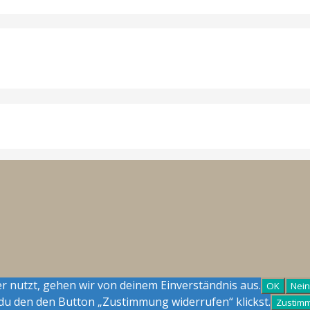
r nutzt, gehen wir von deinem Einverständnis aus.
OK
Nein
du den den Button „Zustimmung widerrufen“ klickst.
Zustim